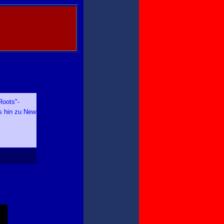
Roots"-
s hin zu New