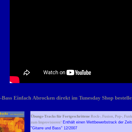
-Bass Einfach Abrocken direkt im Tunesday Shop bestell
Übungs-Tracks für Fortgeschrittene
Rock-, Fusion, Pop-, Fun
zum Improvisieren!
Enthält einen Wettbewerbstrack der Zeits
"Gitarre und Bass" 12/2007