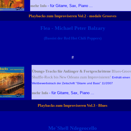
mehr Info
- für Gitarre, Sax, Piano ...
Playbacks zum Improviseren Vol.2 - modale Grooves
Flea - Michael Peter Balzary
(Bassist der Red Hot Chili Peppers)
#
Übungs-Tracks für Anfänger & Fortgeschrittene
Blues-Groo
Shuffle-Rock bis New Orleans zum Improvisieren!
Enthält einen
Wettbewerbstrack der Zeitschrift "Gitarre und Bass" 11/2007
mehr Info
- für Gitarre, Sax, Piano ...
Playbacks zum Improviseren Vol.3 - Blues
Me´Shell Ndegeocello