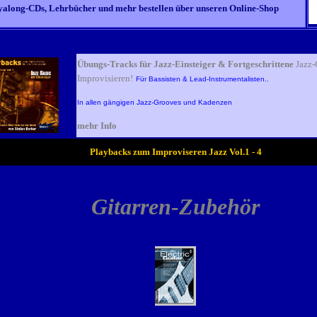
yalong-CDs, Lehrbücher und mehr bestellen über unseren Online-Shop
Übungs-Tracks für Jazz-Einsteiger & Fortgeschrittene
Jazz
Improvisieren!
Für Bassisten & Lead-Instrumentalisten..
In allen gängigen Jazz-Grooves und Kadenzen
mehr Info
Playbacks zum Improviseren Jazz Vol.1 - 4
Gitarren-Zubehör