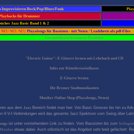
 Improvisieren Rock/Pop/Blues/Funk
Play
Playbacks für Drummer
ücher Jazz Basic Band 1 & 2
NEU NEU NEU
Playalongs für Bassisten - mit Noten / Leadsheets als pdf-Files
N
Gesamtübersicht unserer Produkte
"Electric Guitar": E-Gitarre lernen mit Lehrbuch und CD
Infos zur Künstlersozialkasse
E-Gitarre lernen
Die Bremer Stadtmusikanten
Musiker Online Shop (Playalongs, Noten)
ieren aus dem
Jazz
Bereich findet man hier. Von Basic Grooves bis hin zu A
hen II-V-I-Verbindungen wird das gesamte Jazz-Spektrum vom Swing über Lat
longs
ist unter vorstehendem Link zu finden. Vom Bassisten bis zum
Schlagze
Musiker
etwas dabei. Auch stilistisch ist das Angebot sehr breit gefächert: 