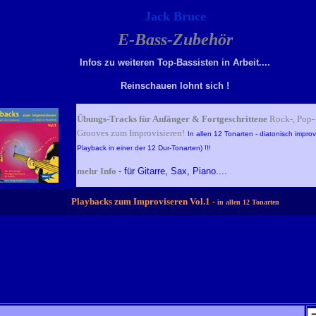
Jack Bruce
E-Bass-Zubehör
Infos zu weiteren Top-Bassisten in Arbeit....
Reinschauen lohnt sich !
Übungs-Tracks für Anfänger & Fortgeschrittene
Rock-, Pop-
Grooves zum Improvisieren!
In allen 12 Tonarten - diatonisch improv
Playback in einer der 12 Dur-Tonarten) !!!
mehr Info
- für Gitarre, Sax, Piano....
Playbacks zum Improviseren Vol.1 -
in allen 12
Tonarten