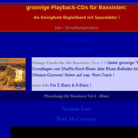
groovige Playback-CDs für Bassisten:
die timingfeste Begleitband mit Spassfaktor !
Info
-
Bestellmöglichkeit
Jaco Pastorius
Marcus Miller
Übungs-Tracks für alle Bassisten:
Diese CD
bietet groovige "
Grundlagen von Shuffle-Rock-Blues über Blues-Balladen bi
Orleans-Grooves! Noten auf sep. Rom-Track !
mehr Info
Für E-Bass & A-Bass !
Playalongs für Bassisten Vol.1 - Blues
Nathan East
Paul McCartney