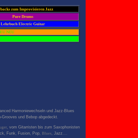
backs zum Improvisieren Jazz
Pure Drums
Lehrbuch Electric Guitar
EU NEU
dvanced Harmoniewechseln und Jazz-Blues
in-Grooves und Bebop abgedeckt.
uger
, vom Gitarristen bis zum Saxophonisten
Rock, Funk, Fusion, Pop,
Blues
, Jazz....