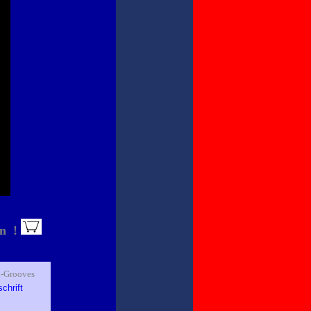
en !
k-Grooves
chrift